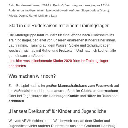
Beim Bundeswettbewerb 2024 in Berlin-Grünau siegten diese jungen
ARVH
-
Ruderinnen im Allgemeinen Sportwettbewerb. Auf dem Siegerpodest (v.l.n.r.):
Frieda, Donya, Rahel, Livia und Lara
Start in die Rudersaison mit einem Trainingslager
Die Kindergruppe fährt im März für eine Woche nach Hildesheim ins
Trainingslager, begleitet von unseren erfahrenen Kindertrainer:innen.
Lauftraining, Training auf dem Wasser, Spiele und Schulaufgaben
wechseln sich ab mit Ruhe- und Freizeiten. Und natürlich kochen alle
gemeinsam am Abend.
Lies hier, was teilnehmende Kinder 2020 über ihr Trainingslager
berichteten.
Was machen wir noch?
Zum Beispiel nachts
im großen Mannschaftskanu zum Feuerwerk
auf
die Außenalster paddeln und anschließend
im Clubhaus übernachten
.
Oder bei Tagestouren die Hamburger
Kanäle und Häfen
im Ruderboot
erkunden
.
„Hanseat Dreikampf“ für Kinder und Jugendliche
Wir vom
ARVH
richten einen Wettbewerb aus, an dem Kinder und
Jugendliche vieler anderer Ruderclubs aus dem Großraum Hamburg