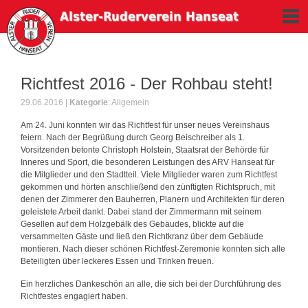
Naviga
Alster-Ruderverein Hanseat
Richtfest 2016 - Der Rohbau steht!
29.06.2016 |
Kategorie
:
Allgemein
Am 24. Juni konnten wir das Richtfest für unser neues Vereinshaus
feiern. Nach der Begrüßung durch Georg Beischreiber als 1.
Vorsitzenden betonte Christoph Holstein, Staatsrat der Behörde für
Inneres und Sport, die besonderen Leistungen des
ARV
Hanseat für
die Mitglieder und den Stadtteil. Viele Mitglieder waren zum Richtfest
gekommen und hörten anschließend den zünftigten Richtspruch, mit
denen der Zimmerer den Bauherren, Planern und Architekten für deren
geleistete Arbeit dankt. Dabei stand der Zimmermann mit seinem
Gesellen auf dem Holzgebälk des Gebäudes, blickte auf die
versammelten Gäste und ließ den Richtkranz über dem Gebäude
montieren. Nach dieser schönen Richtfest-Zeremonie konnten sich alle
Beteiligten über leckeres Essen und Trinken freuen.
Ein herzliches Dankeschön an alle, die sich bei der Durchführung des
Richtfestes engagiert haben.