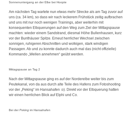
Sonnenuntergang an der Elbe bei Hoopte
Am nächsten Tag wartete nun etwas mehr Strecke als am Tag zuvor auf
uns (ca. 34 km), so dass wir nach leckerem Frühstück zeitig aufbrachen
und uns mit nur noch wenigen Trainings, aber weiterhin mit
konsequenten Elbquerungen auf den Weg zum Ziel der Mittagspause
machten: wieder einem Sandstrand, diesmal Höhe Bullenhausen, kurz
vor der Bunthäuser Spitze. Erneut herrlicher Wechsel zwischen
sonnigen, ruhigeren Abschnitten und wolkigen, stark windigen
Passagen. Ab und zu konnte dadurch auch mal das (nicht offizielle)
Kommando „Wellen annehmen“ geübt werden.
Mittagspause an Tag 2
Nach der Mittagspause ging es auf der Norderelbe weiter bis zum
Peutekanal, von da aus durch alte Teile des Hafens zum Fotoshooting
vor der „Peking“ im Hansahafen :o). Direkt vor der Elbquerung hatten
wir einen herrlichen Blick auf Elphi und Co.
Bei der
Peking
im Hansahafen