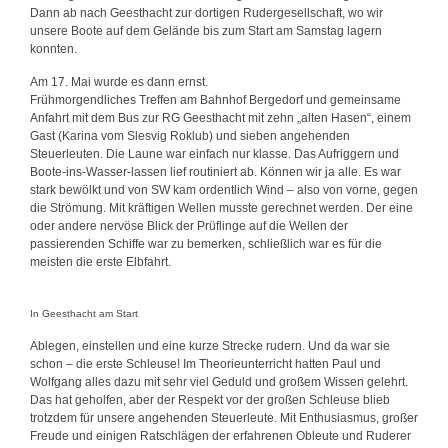
Dann ab nach Geesthacht zur dortigen Rudergesellschaft, wo wir
unsere Boote auf dem Gelände bis zum Start am Samstag lagern
konnten.
Am 17. Mai wurde es dann ernst.
Frühmorgendliches Treffen am Bahnhof Bergedorf und gemeinsame
Anfahrt mit dem Bus zur RG Geesthacht mit zehn „alten Hasen“, einem
Gast (Karina vom Slesvig Roklub) und sieben angehenden
Steuerleuten. Die Laune war einfach nur klasse. Das Aufriggern und
Boote-ins-Wasser-lassen lief routiniert ab. Können wir ja alle. Es war
stark bewölkt und von SW kam ordentlich Wind – also von vorne, gegen
die Strömung. Mit kräftigen Wellen musste gerechnet werden. Der eine
oder andere nervöse Blick der Prüflinge auf die Wellen der
passierenden Schiffe war zu bemerken, schließlich war es für die
meisten die erste Elbfahrt.
In Geesthacht am Start
Ablegen, einstellen und eine kurze Strecke rudern. Und da war sie
schon – die erste Schleuse! Im Theorieunterricht hatten Paul und
Wolfgang alles dazu mit sehr viel Geduld und großem Wissen gelehrt.
Das hat geholfen, aber der Respekt vor der großen Schleuse blieb
trotzdem für unsere angehenden Steuerleute. Mit Enthusiasmus, großer
Freude und einigen Ratschlägen der erfahrenen Obleute und Ruderer