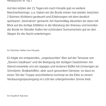
Mittagspause an Tag 1
Auf den letzten der 21 Tages-km nach Hoopte gab es weitere
Manövertrainings, u.a. haben wir die Boote immer mal wieder zwischen
2 Buhnen (Kribben) gesteuert und Erfahrungen mit dem deutlich
spürbaren „Neerstrom“ gemacht. Am Nachmittag steuerten wir dann mit
Blick auf die dortige Elbfähre in die Mündung der Ilmenau und konnten
die Boote im Stöckter Hafen bei schönstem Sonnenschein gut an den
Stegen für die Nacht unterbringen.
Im Stöckter Hafen bei Hoopte
Es folgte ein entspanntes, „ungeduschtes“ Bier auf der Terrasse von
„Sievers Gasthaus“ und die Belegung der dortigen Gastzimmer. Am
Abend erwartete uns ein üppiges und leckeres Büffet mit Unmengen an
Schnitzeln, Bratkartoffeln, aber auch gesundem Gemüse, so dass es
einen Teil der Truppe anschließend nochmal an die Elbe zu einem
Verdauungsspaziergang im Licht der untergehenden Sonne trieb.
Im Gasthof Sievers