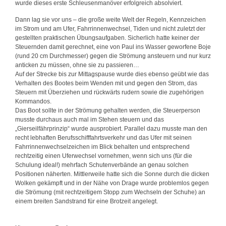
wurde dieses erste Schleusenmanöver erfolgreich absolviert.
Dann lag sie vor uns – die große weite Welt der Regeln, Kennzeichen
im Strom und am Ufer, Fahrrinnenwechsel, Tiden und nicht zuletzt der
gestellten praktischen Übungsaufgaben. Sicherlich hatte keiner der
Steuernden damit gerechnet, eine von Paul ins Wasser geworfene Boje
(rund 20 cm Durchmesser) gegen die Strömung ansteuern und nur kurz
anticken zu müssen, ohne sie zu passieren…
Auf der Strecke bis zur Mittagspause wurde dies ebenso geübt wie das
Verhalten des Bootes beim Wenden mit und gegen den Strom, das
Steuern mit Überziehen und rückwärts rudern sowie die zugehörigen
Kommandos.
Das Boot sollte in der Strömung gehalten werden, die Steuerperson
musste durchaus auch mal im Stehen steuern und das
„Gierseilfährprinzip“ wurde ausprobiert. Parallel dazu musste man den
recht lebhaften Berufsschifffahrtsverkehr und das Ufer mit seinen
Fahrrinnenwechselzeichen im Blick behalten und entsprechend
rechtzeitig einen Uferwechsel vornehmen, wenn sich uns (für die
Schulung ideal!) mehrfach Schutenverbände an genau solchen
Positionen näherten. Mittlerweile hatte sich die Sonne durch die dicken
Wolken gekämpft und in der Nähe von Drage wurde problemlos gegen
die Strömung (mit rechtzeitigem Stopp zum Wechseln der Schuhe) an
einem breiten Sandstrand für eine Brotzeit angelegt.