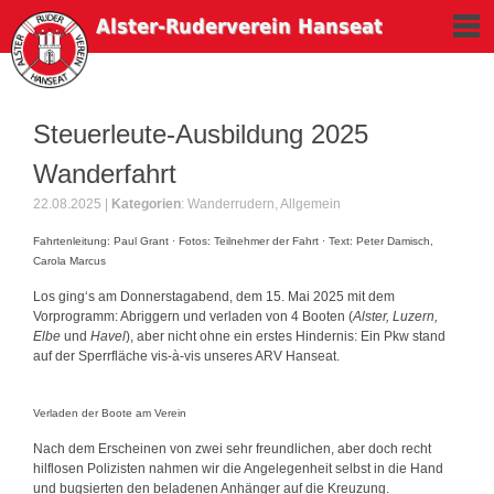
Naviga
Alster-Ruderverein Hanseat
Steuerleute-Ausbildung 2025
Wanderfahrt
22.08.2025 |
Kategorien
:
Wanderrudern
,
Allgemein
Fahrtenleitung: Paul Grant · Fotos: Teilnehmer der Fahrt · Text: Peter Damisch,
Carola Marcus
Los ging‘s am Donnerstagabend, dem 15. Mai 2025 mit dem
Vorprogramm: Abriggern und verladen von 4 Booten (
Alster, Luzern,
Elbe
und
Havel
), aber nicht ohne ein erstes Hindernis: Ein Pkw stand
auf der Sperrfläche vis-à-vis unseres
ARV
Hanseat.
Verladen der Boote am Verein
Nach dem Erscheinen von zwei sehr freundlichen, aber doch recht
hilflosen Polizisten nahmen wir die Angelegenheit selbst in die Hand
und bugsierten den beladenen Anhänger auf die Kreuzung.