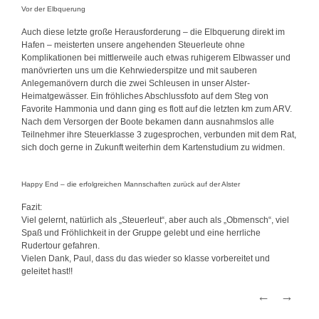
Vor der Elbquerung
Auch diese letzte große Herausforderung – die Elbquerung direkt im
Hafen – meisterten unsere angehenden Steuerleute ohne
Komplikationen bei mittlerweile auch etwas ruhigerem Elbwasser und
manövrierten uns um die Kehrwiederspitze und mit sauberen
Anlegemanövern durch die zwei Schleusen in unser Alster-
Heimatgewässer. Ein fröhliches Abschlussfoto auf dem Steg von
Favorite Hammonia und dann ging es flott auf die letzten km zum
ARV
.
Nach dem Versorgen der Boote bekamen dann ausnahmslos alle
Teilnehmer ihre Steuerklasse 3 zugesprochen, verbunden mit dem Rat,
sich doch gerne in Zukunft weiterhin dem Kartenstudium zu widmen.
Happy End – die erfolgreichen Mannschaften zurück auf der Alster
Fazit:
Viel gelernt, natürlich als „Steuerleut“, aber auch als „Obmensch“, viel
Spaß und Fröhlichkeit in der Gruppe gelebt und eine herrliche
Rudertour gefahren.
Vielen Dank, Paul, dass du das wieder so klasse vorbereitet und
geleitet hast!!
←
→